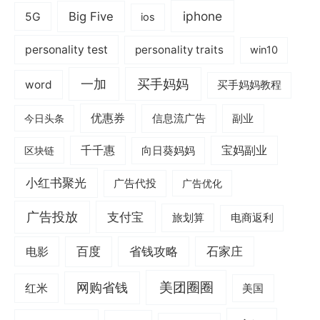
iphone
Big Five
5G
ios
personality test
personality traits
win10
一加
买手妈妈
word
买手妈妈教程
优惠券
信息流广告
副业
今日头条
千千惠
宝妈副业
区块链
向日葵妈妈
小红书聚光
广告代投
广告优化
广告投放
支付宝
旅划算
电商返利
电影
百度
省钱攻略
石家庄
美团圈圈
网购省钱
红米
美国