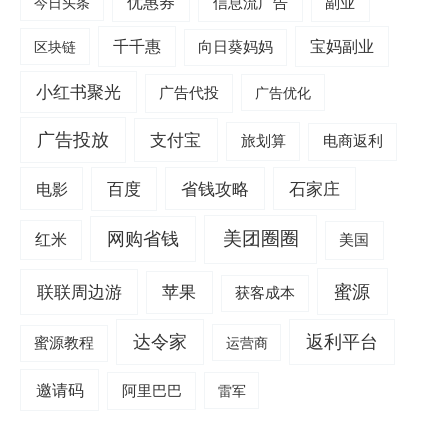
优惠券
信息流广告
副业
今日头条
千千惠
宝妈副业
区块链
向日葵妈妈
小红书聚光
广告代投
广告优化
广告投放
支付宝
旅划算
电商返利
电影
百度
省钱攻略
石家庄
美团圈圈
网购省钱
红米
美国
蜜源
联联周边游
苹果
获客成本
达令家
返利平台
蜜源教程
运营商
邀请码
阿里巴巴
雷军