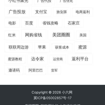
小红书聚光
广告代投
广告优化
广告投放
支付宝
旅划算
电商返利
电影
百度
省钱攻略
石家庄
美团圈圈
网购省钱
红米
美国
蜜源
联联周边游
苹果
获客成本
达令家
返利平台
蜜源教程
运营商
邀请码
阿里巴巴
雷军
Copyright © 2026
小六网
冀ICP备05002857号-17