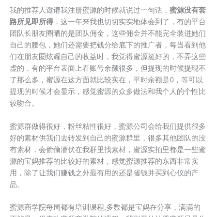
我的推荐人邀请我注册蜜源的时候就说过一句话，
蜜源没有套
路所见即所得
，这一年来我也切切实实地体会到了，有的平台
团队长朋友圈晒的是团队佣金，这些佣金并不能完全装进她们
自己的腰包，她们还需要把钱分给底下的推广者，每当看到他
们在朋友圈炫耀自己的收益时，我觉得蜜源挺好的，不弄这些
虚的，有的平台表面上看账号余额很多，但提现的时候提现不
了那么多，蜜源在这方面就比较实在，平时余额是0，等可以
提现的时候才会显示，感觉蜜源的众多做法和我个人的个性比
较吻合。
蜜源群做得很好，粉丝粘性很好，蜜源公司会给我们提供很多
好的素材供我们去转发到自己的蜜源群里，很多其他团队的没
有素材，会偷偷潜伏在我群里找素材，蜜源实拍里都是一些蜜
源的宝妈推荐的比较好的素材，感觉蜜源推荐的东西非常实
用，除了让我们赚钱之外最有用的还是省钱并买到心仪的产
品。
蜜源商学院每周都有培训课程,多数都是宝妈在分享，满满的