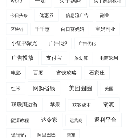
一加
买手妈妈
word
买手妈妈教程
优惠券
信息流广告
副业
今日头条
千千惠
宝妈副业
区块链
向日葵妈妈
小红书聚光
广告代投
广告优化
广告投放
支付宝
旅划算
电商返利
电影
百度
省钱攻略
石家庄
美团圈圈
网购省钱
红米
美国
蜜源
联联周边游
苹果
获客成本
达令家
返利平台
蜜源教程
运营商
邀请码
阿里巴巴
雷军