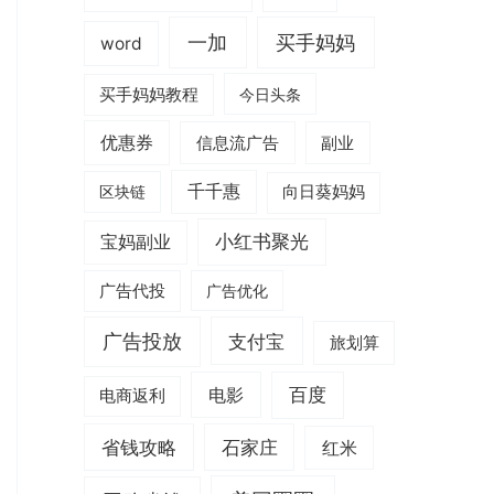
一加
买手妈妈
word
买手妈妈教程
今日头条
优惠券
信息流广告
副业
千千惠
区块链
向日葵妈妈
小红书聚光
宝妈副业
广告代投
广告优化
广告投放
支付宝
旅划算
电影
百度
电商返利
省钱攻略
石家庄
红米