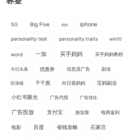
标签
iphone
Big Five
5G
ios
personality test
personality traits
win10
一加
买手妈妈
word
买手妈妈教程
优惠券
信息流广告
副业
今日头条
千千惠
宝妈副业
区块链
向日葵妈妈
小红书聚光
广告代投
广告优化
广告投放
支付宝
旅划算
电商返利
电影
百度
省钱攻略
石家庄