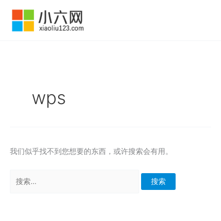
跳
至
内
容
wps
我们似乎找不到您想要的东西，或许搜索会有用。
搜
索：