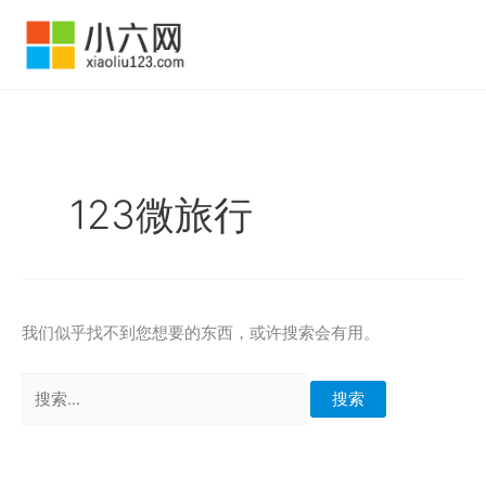
跳
至
内
容
123微旅行
我们似乎找不到您想要的东西，或许搜索会有用。
搜
索：