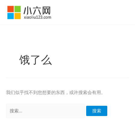
跳
至
内
容
饿了么
我们似乎找不到您想要的东西，或许搜索会有用。
搜
索：