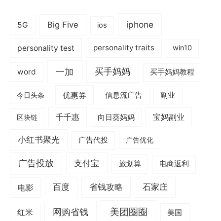
iphone
Big Five
5G
ios
personality test
personality traits
win10
一加
买手妈妈
word
买手妈妈教程
优惠券
信息流广告
副业
今日头条
千千惠
宝妈副业
区块链
向日葵妈妈
小红书聚光
广告代投
广告优化
广告投放
支付宝
旅划算
电商返利
电影
百度
省钱攻略
石家庄
美团圈圈
网购省钱
红米
美国