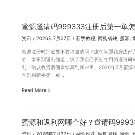
最
外
新
卖
邀
也
请
蜜源邀请码999333注册后第一单
能
码
返
资讯
/
2026年7月27日
/
新手教程
,
网购省钱
,
蜜源
,
999333
利？
退
蜜
蜜源注册时到底要不要填邀请码？这个问题我身边好
货
源
券，拿不到返利佣金；填了我自己长期在用的邀请码99
返
邀
利，确认收货后佣金结算到账户里。2026年7月蜜源最
利
请
区别和新手第一单…
周
码
期
999333
蜜
Read More »
的
源
生
邀
活
请
消
蜜源和返利网哪个好？邀请码9993
码
费
999333
资讯
/
2026年7月27日
/
副业推荐
,
网购省钱
,
蜜源
,