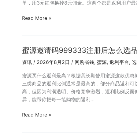
体
单，用3元红包换掉8元佣金。这两个都是返利用户最
验：
省
外
Read More »
钱
卖、
的
打
关
车、
键
蜜源邀请码999333注册后怎么
日
不
用
资讯
/
2026年8月2日
/
网购省钱
,
蜜源
,
返利平台
,
选
在
品
码
都
蜜源买什么返利最高？根据我长期使用蜜源这款优惠
返
三类商品的返利比例通常是最高的，部分商品返利可以
利？
高，但因为利润透明、价格竞争激烈，返利比例反而偏
蜜
异，能帮你把每一笔购物的返利…
源
邀
蜜
Read More »
请
源
码
邀
999333