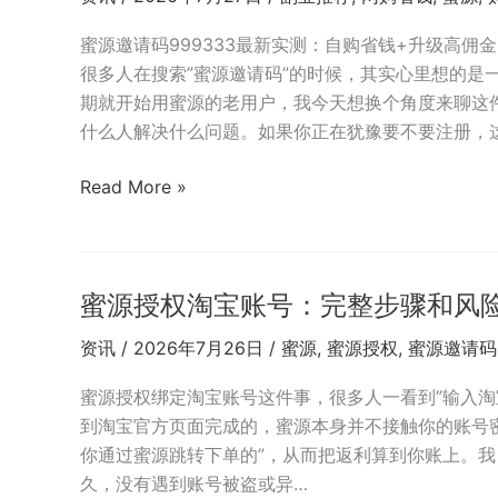
省
注
钱
册
蜜源邀请码999333最新实测：自购省钱+升级高佣
攻
后
很多人在搜索”蜜源邀请码”的时候，其实心里想的是
略
第
期就开始用蜜源的老用户，我今天想换个角度来聊这
一
什么人解决什么问题。如果你正在犹豫要不要注册，
单
怎
蜜
Read More »
么
源
下
和
才
返
能
蜜源授权淘宝账号：完整步骤和风
利
到
网
资讯
/
2026年7月26日
/
蜜源
,
蜜源授权
,
蜜源邀请码
账
哪
返
个
蜜源授权绑定淘宝账号这件事，很多人一看到”输入淘
利
好？
到淘宝官方页面完成的，蜜源本身并不接触你的账号
邀
你通过蜜源跳转下单的”，从而把返利算到你账上。我
请
久，没有遇到账号被盗或异…