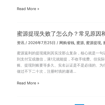
码
999333
蜜
Read More »
实
源
测
授
对
权
比
蜜源提现失败了怎么办？常见原因
淘
告
宝
资讯
/
2026年7月25日
/
网购省钱
,
蜜源
,
蜜源提现
,
诉
账
你
号：
蜜源返利的提现规则其实没那么复杂，核心就是一句
完
到支付宝或微信，满1元就能提，不收手续费。但实
整
账、提现到账要等多久、实名认证是不是必须的、为
步
做过不下二十次，注册时填的邀请…
骤
和
蜜
Read More »
风
源
险
提
排
现