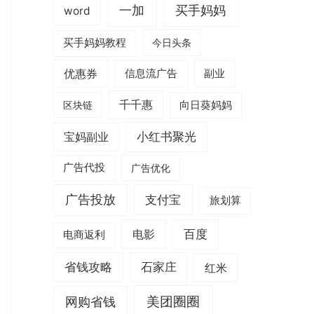
一加
买手妈妈
word
买手妈妈教程
今日头条
优惠券
信息流广告
副业
千千惠
区块链
向日葵妈妈
小红书聚光
宝妈副业
广告代投
广告优化
广告投放
支付宝
旅划算
电影
百度
电商返利
省钱攻略
石家庄
红米
美团圈圈
网购省钱