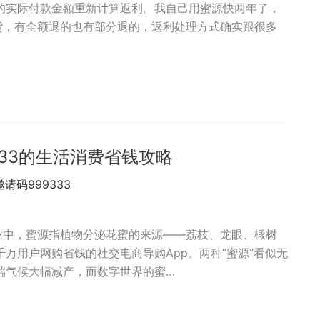
的实际付款金额重新计算返利。我自己用蜜源快两年了，
退货，有全额退的也有部分退的，返利处理方式确实跟很多
33的生活消费省钱攻略
邀请码999333
业中，蜜源指植物分泌花蜜的来源——荔枝、龙眼、椴树
万用户网购省钱的社交电商导购App。两种”蜜源”看似无
端气候大幅减产，而数字世界的蜜…