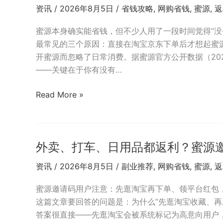
资讯
/
2026年8月5日
/
省钱攻略
,
网购省钱
,
蜜源
,
返
蜜源本身确实能省钱，但不少人用了一段时间觉得”没
最常见的三个原因：直接在淘宝京东下单后才想起蜜
开蜜源而忽略了日常消费。据蜜源官方公开数据（20
——关键在于你有没有…
蜜
Read More »
源
邀
请
外卖、打车、日用品都返利？蜜源邀
码
999333
资讯
/
2026年8月5日
/
副业推荐
,
网购省钱
,
蜜源
,
返
长
期
蜜源邀请码用户注意：先逛淘宝再下单、领平台红包
使
这篇文章要回答的问题是：为什么”先逛淘宝收藏、再
用
答案很直接——先逛淘宝会被系统标记为高意向用户