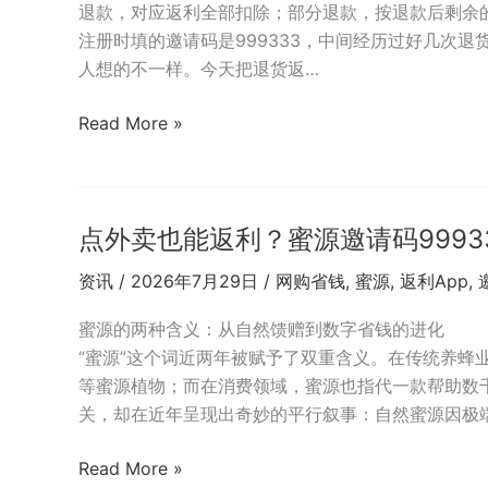
算？
退款，对应返利全部扣除；部分退款，按退款后剩余
差
蜜
注册时填的邀请码是999333，中间经历过好几次
异
源
人想的不一样。今天把退货返…
详
邀
解
请
蜜
Read More »
码
源
999333
返
的
利
日
点外卖也能返利？蜜源邀请码9993
退
常
货
资讯
/
2026年7月29日
/
网购省钱
,
蜜源
,
返利App
,
采
后
购
多
蜜源的两种含义：从自然馈赠到数字省钱的进化
实
久
“蜜源”这个词近两年被赋予了双重含义。在传统养蜂
测
被
等蜜源植物；而在消费领域，蜜源也指代一款帮助数千
扣
关，却在近年呈现出奇妙的平行叙事：自然蜜源因极
除？
2026
点
Read More »