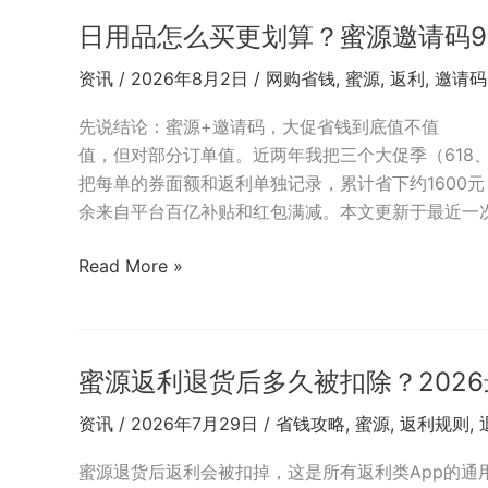
请
的
日用品怎么买更划算？蜜源邀请码99
码
隐
999333
资讯
/
2026年8月2日
/
网购省钱
,
蜜源
,
返利
,
邀请码
藏
注
场
册
先说结论：蜜源+邀请码，大促省钱到底值不值
景
后
值，但对部分订单值。近两年我把三个大促季（618、
用
怎
把每单的券面额和返利单独记录，累计省下约1600元
法
么
余来自平台百亿补贴和红包满减。本文更新于最近一
选
品？
日
Read More »
不
用
同
品
品
怎
类
蜜源返利退货后多久被扣除？2026
么
返
买
资讯
/
2026年7月29日
/
省钱攻略
,
蜜源
,
返利规则
,
利
更
比
划
蜜源退货后返利会被扣掉，这是所有返利类App的通
例