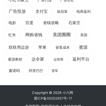
小红书聚光
广告代投
广告优化
广告投放
支付宝
旅划算
电商返利
电影
百度
省钱攻略
石家庄
美团圈圈
网购省钱
红米
美国
蜜源
联联周边游
苹果
获客成本
达令家
返利平台
蜜源教程
运营商
邀请码
阿里巴巴
雷军
Copyright © 2026
小六网
冀ICP备05002857号-17