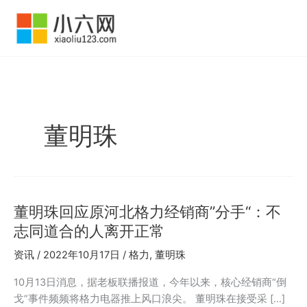
跳
至
内
容
董明珠
董明珠回应原河北格力经销商”分手“：不
志同道合的人离开正常
资讯
/
2022年10月17日
/
格力
,
董明珠
10月13日消息，据老板联播报道，今年以来，核心经销商“倒
戈”事件频频将格力电器推上风口浪尖。 董明珠在接受采 […]