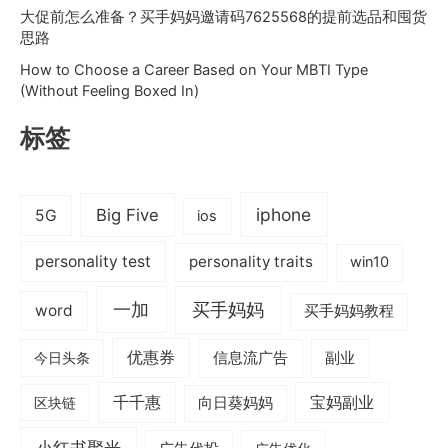
大促前怎么准备？买手妈妈邀请码7625568的提前选品和囤货
同
思路
道
合
How to Choose a Career Based on Your MBTI Type
的
(Without Feeling Boxed In)
人
标签
离
开
正
常
iphone
Big Five
5G
ios
personality test
personality traits
win10
一加
买手妈妈
word
买手妈妈教程
优惠券
信息流广告
副业
今日头条
千千惠
宝妈副业
区块链
向日葵妈妈