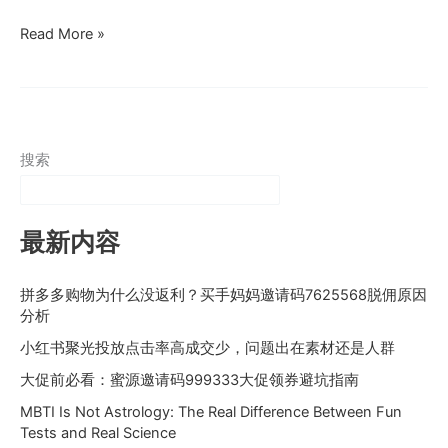
董
Read More »
明
珠
回
应
原
搜索
河
北
格
最新内容
力
经
拼多多购物为什么没返利？买手妈妈邀请码7625568脱佣原因
销
分析
商”
分
小红书聚光投放点击率高成交少，问题出在素材还是人群
手
大促前必看：蜜源邀请码999333大促领券避坑指南
“：
MBTI Is Not Astrology: The Real Difference Between Fun
不
Tests and Real Science
志