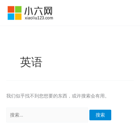
跳
至
内
容
英语
我们似乎找不到您想要的东西，或许搜索会有用。
搜
索：