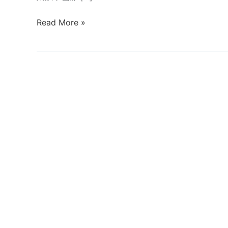
腾
Read More »
讯
抛
售
1600
亿
美
团
股
票
王
兴
回
应：
双
方