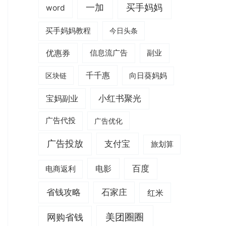
一加
买手妈妈
word
买手妈妈教程
今日头条
优惠券
信息流广告
副业
千千惠
区块链
向日葵妈妈
小红书聚光
宝妈副业
广告代投
广告优化
广告投放
支付宝
旅划算
电影
百度
电商返利
省钱攻略
石家庄
红米
美团圈圈
网购省钱