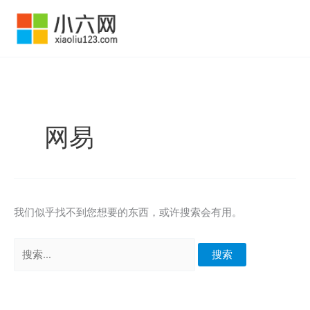
跳
至
内
容
网易
我们似乎找不到您想要的东西，或许搜索会有用。
搜
索：