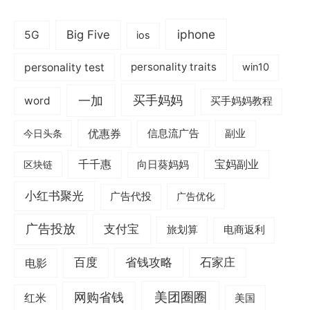
iphone
Big Five
5G
ios
personality test
personality traits
win10
一加
买手妈妈
word
买手妈妈教程
优惠券
信息流广告
副业
今日头条
千千惠
宝妈副业
区块链
向日葵妈妈
小红书聚光
广告代投
广告优化
广告投放
支付宝
旅划算
电商返利
电影
百度
省钱攻略
石家庄
美团圈圈
网购省钱
红米
美国