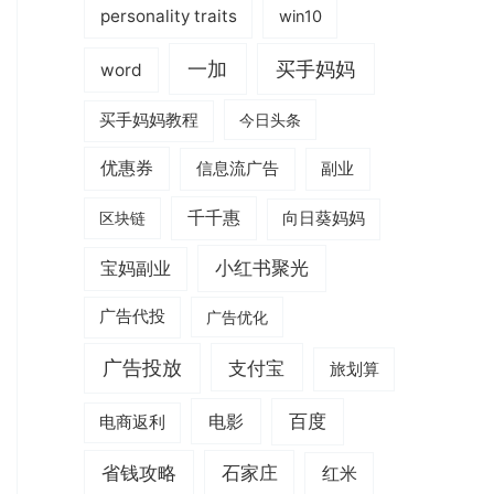
personality traits
win10
一加
买手妈妈
word
买手妈妈教程
今日头条
优惠券
信息流广告
副业
千千惠
区块链
向日葵妈妈
小红书聚光
宝妈副业
广告代投
广告优化
广告投放
支付宝
旅划算
电影
百度
电商返利
省钱攻略
石家庄
红米