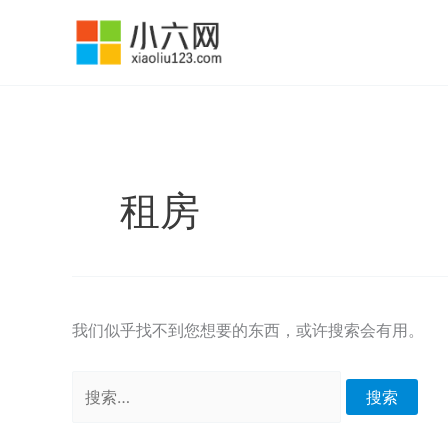
跳
至
内
容
租房
我们似乎找不到您想要的东西，或许搜索会有用。
搜
索：