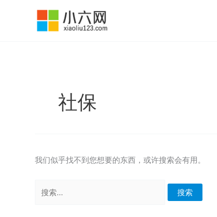
跳
至
内
容
社保
我们似乎找不到您想要的东西，或许搜索会有用。
搜
索：