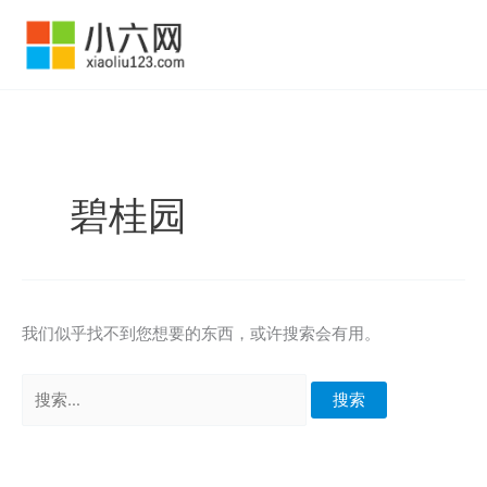
跳
至
内
容
碧桂园
我们似乎找不到您想要的东西，或许搜索会有用。
搜
索：