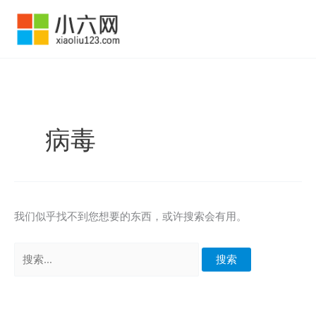
跳
至
内
容
病毒
我们似乎找不到您想要的东西，或许搜索会有用。
搜
索：