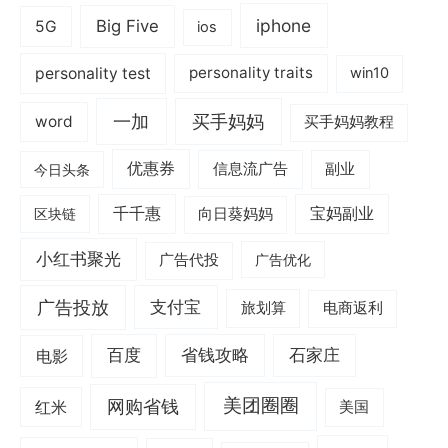
iphone
Big Five
5G
ios
personality test
personality traits
win10
一加
买手妈妈
word
买手妈妈教程
优惠券
信息流广告
副业
今日头条
千千惠
宝妈副业
区块链
向日葵妈妈
小红书聚光
广告代投
广告优化
广告投放
支付宝
旅划算
电商返利
电影
百度
省钱攻略
石家庄
美团圈圈
网购省钱
红米
美国