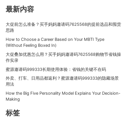
拨
最新内容
杆
车
大促前怎么准备？买手妈妈邀请码7625568的提前选品和囤货
主
思路
能
喜
How to Choose a Career Based on Your MBTI Type
欢
(Without Feeling Boxed In)
不
大促叠加优惠怎么用？买手妈妈邀请码7625568购物节省钱操
作实录
蜜源邀请码999333长期使用体验：省钱的关键不在码
外卖、打车、日用品都返利？蜜源邀请码999333的隐藏场景
用法
How the Big Five Personality Model Explains Your Decision-
Making
标签