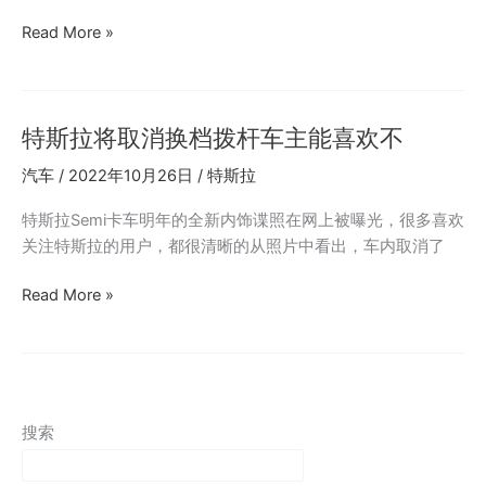
特
Read More »
斯
拉
全
特斯拉将取消换档拨杆车主能喜欢不
新
电
汽车
/
2022年10月26日
/
特斯拉
池
维
特斯拉Semi卡车明年的全新内饰谍照在网上被曝光，很多喜欢
修
关注特斯拉的用户，都很清晰的从照片中看出，车内取消了
性
为
特
Read More »
零
斯
你
拉
怎
将
么
取
看
消
搜索
换
档