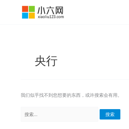
跳
至
内
容
央行
我们似乎找不到您想要的东西，或许搜索会有用。
搜
索：