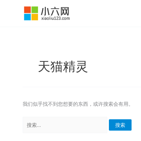
跳
至
内
容
天猫精灵
我们似乎找不到您想要的东西，或许搜索会有用。
搜
索：