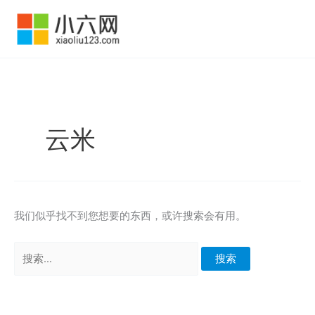
跳
至
内
容
云米
我们似乎找不到您想要的东西，或许搜索会有用。
搜
索：