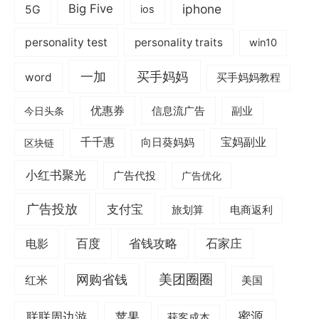
iphone
Big Five
5G
ios
personality test
personality traits
win10
一加
买手妈妈
word
买手妈妈教程
优惠券
信息流广告
副业
今日头条
千千惠
宝妈副业
区块链
向日葵妈妈
小红书聚光
广告代投
广告优化
广告投放
支付宝
旅划算
电商返利
电影
百度
省钱攻略
石家庄
美团圈圈
网购省钱
红米
美国
蜜源
联联周边游
苹果
获客成本