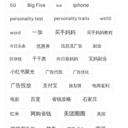
iphone
Big Five
5G
ios
personality test
personality traits
win10
一加
买手妈妈
word
买手妈妈教程
优惠券
信息流广告
副业
今日头条
千千惠
宝妈副业
区块链
向日葵妈妈
小红书聚光
广告代投
广告优化
广告投放
支付宝
旅划算
电商返利
电影
百度
省钱攻略
石家庄
美团圈圈
网购省钱
红米
美国