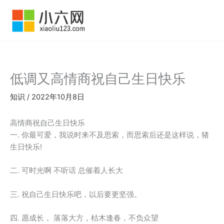
跳
至
内
容
低调又高情商祝自己生日快乐
知识
/
2022年10月8日
高情商祝自己生日快乐
一. 你最可爱，我说时来不及思索，而思索后还是这样说，猪
生日快乐!
二. 可时光啊 不听话 总催着人长大
三. 祝自己生日快乐吧，以后要更坚强。
四. 愿成长， 落落大方，枯木逢春，不负众望