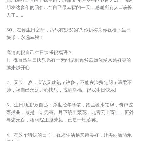
康…感谢父母给了我生命，感谢父母这多年的养育之恩，感谢
朋友这多年的陪伴…在自己最幸福的一天，感谢所有人…该长
大了……
50、在你生日之际，我只有默默的’为你祈祷为你祝福：生日
快乐，永远幸福！
高情商祝自己生日快乐祝福语 2
1、祝自己生日快乐愿有一天能见到你然后愿你越来越好笑的
越来越开心
2、又长一岁，应该又成熟了许多，不能在浪费光阴了温柔不
帅，祝自己永远开心快乐，找到幸福。祝我生日快乐!
3、生日顺遂!致自己：浮世经年积梦，踏尘覆水铅华，箫声弦
落拨曲，最是一语无答。月下镜里繁花，九霄云上寄佳，窗外
寻迹无踪，梧桐院里觅芳葱，已是一地落英。
4、在这个特殊的日子，祝愿生活越来越美好，让美丽潇洒永