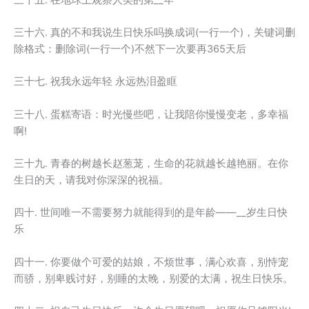
三十六. 真的不和我说生日快乐吗换成词(一行一个)，关键词删
除格式：删除词(一行一个)不然下一次要再365天后
三十七. 祝我永远年轻 永远热泪盈眶
三十八. 蛋糕寄语：时光慢些吧，让我陪你慢慢变老，多幸福
啊!
三十九. 青春的树越长赵葱茏，生命的花就越长越艳丽。在你
生日的天，请我对你深深的祝福。
四十. 世间唯一不需要努力就能得到的是年龄——__岁生日快
乐
四十一. 你要做个可爱的姑娘，不烦世事，满心欢喜，别恃宠
而骄，别卑贱讨好，别睡的太晚，别爱的太满，祝生日快乐。