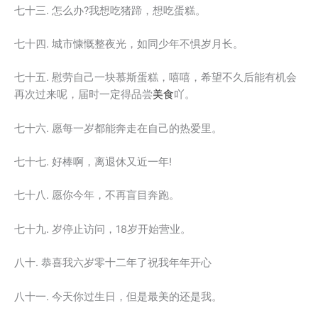
七十三. 怎么办?我想吃猪蹄，想吃蛋糕。
七十四. 城市慷慨整夜光，如同少年不惧岁月长。
七十五. 慰劳自己一块慕斯蛋糕，嘻嘻，希望不久后能有机会
再次过来呢，届时一定得品尝
美食
吖。
七十六. 愿每一岁都能奔走在自己的热爱里。
七十七. 好棒啊，离退休又近一年!
七十八. 愿你今年，不再盲目奔跑。
七十九. 岁停止访问，18岁开始营业。
八十. 恭喜我六岁零十二年了祝我年年开心
八十一. 今天你过生日，但是最美的还是我。