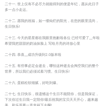
二十一. 世上仅有不必尽力就能得到的便是年纪，愿从此日子
多一点小走运。
二十二. 愿我的祝福，如一缕灿烂的阳光，在您的眼里流尚，
生日快乐!
二十三. 今天的星星都在我眼里抱歉啦各位 已经可爱了__年啦
希望我把甜甜的奶油抹脸上 写给月亮的诗放心里
二十四. 恭喜__成功升级到2.0版本啦
二十五. 有些事必定会逝去，哪怕这种逝去会掏空我们的整个
世界，所以我们必须试着习惯。生日快乐!
二十六. 蛋糕松软细腻，好吃到爆。
二十七. 生日快乐，很遗憾这个生日不能陪你，但是我保证，
下次你过生日我一定陪你!最后祝我的宝贝天天开心，越来越
美，和乐哥要一直幸福下去啊!