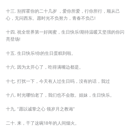
十三. 别挥霍你的二十几岁 ，爱你所爱，行你所行，顺从己
心，无问西东。愿时光不负努力，青春不负己!
十四. 祝全世界第一好闺蜜，生日快乐!期待温暖又坚强的你闪
亮登场!
十五. 生日快乐!你的生日蛋糕到啦。
十六. 因为太开心了，吃得满嘴边都是。
十七. 打扰一下，今天有人过生日吗，没有的话，我过
十八. 时光哪怕老了，我们也不会散。姐妹，生日快乐。
十九. “愿以诚挚之心 领岁月之教诲”
二十. 来，干了这碗18年的人间烟火。