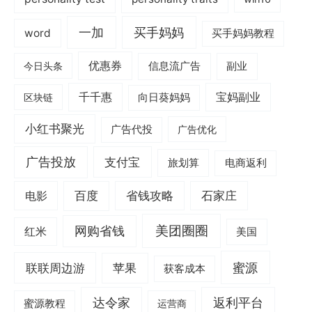
一加
买手妈妈
word
买手妈妈教程
优惠券
信息流广告
副业
今日头条
千千惠
宝妈副业
区块链
向日葵妈妈
小红书聚光
广告代投
广告优化
广告投放
支付宝
旅划算
电商返利
电影
百度
省钱攻略
石家庄
美团圈圈
网购省钱
红米
美国
蜜源
联联周边游
苹果
获客成本
达令家
返利平台
蜜源教程
运营商