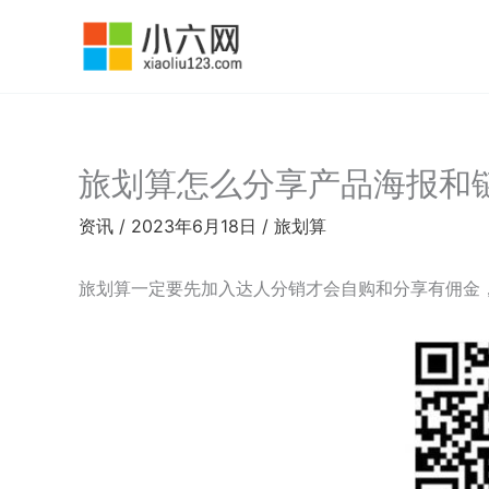
跳
至
内
容
旅划算怎么分享产品海报和
资讯
/
2023年6月18日
/
旅划算
旅划算一定要先加入达人分销才会自购和分享有佣金