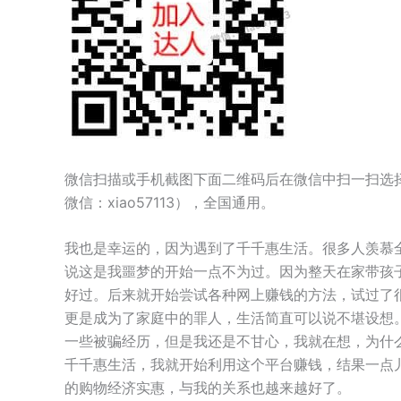
微信扫描或手机截图下面二维码后在微信中扫一扫选
微信：xiao57113），全国通用。
我也是幸运的，因为遇到了千千惠生活。很多人羡慕
说这是我噩梦的开始一点不为过。因为整天在家带孩
好过。后来就开始尝试各种网上赚钱的方法，试过了
更是成为了家庭中的罪人，生活简直可以说不堪设想
一些被骗经历，但是我还是不甘心，我就在想，为什
千千惠生活，我就开始利用这个平台赚钱，结果一点
的购物经济实惠，与我的关系也越来越好了。