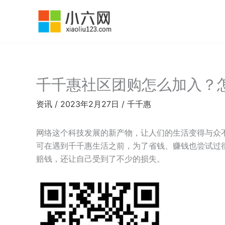
跳
至
内
容
千千惠社区团购怎么加入？
资讯
/
2023年2月27日
/
千千惠
网络这个科技发展的新产物，让人们的生活变得与众
可在遇到千千惠生活之前，为了省钱、赚钱也尝试过
赔钱，还让自己受到了不少的损失。