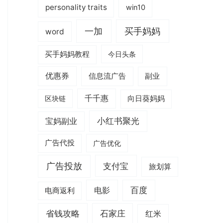
personality traits
win10
一加
买手妈妈
word
买手妈妈教程
今日头条
优惠券
信息流广告
副业
千千惠
区块链
向日葵妈妈
小红书聚光
宝妈副业
广告代投
广告优化
广告投放
支付宝
旅划算
电影
百度
电商返利
省钱攻略
石家庄
红米